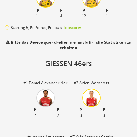
P
F
P
F
11
4
12
1
Starting 5,
P:
Points,
F:
Fouls
Topscorer
Bitte das Device quer drehen um ausführliche Statistiken zu
erhalten
GIESSEN 46ers
#1 Daniel Alexander Norl
#3 Aiden Warnholtz
P
F
P
F
110
7
2
3
3
zu
#4 Adnan Arslanagic
#7 Kyle Anthony Castlin