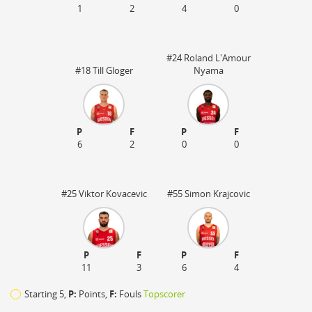
1
2
4
0
#24 Roland L'Amour
#18 Till Gloger
Nyama
P
F
P
F
6
2
0
0
#25 Viktor Kovacevic
#55 Simon Krajcovic
P
F
P
F
11
3
6
4
Starting 5,
P:
Points,
F:
Fouls
Topscorer