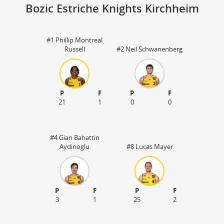
Bozic Estriche Knights Kirchheim
#1 Phillip Montreal
Sp
Russell
#2 Neil Schwanenberg
73
18
P
F
P
F
21
1
0
0
#4 Gian Bahattin
Aydinoglu
#8 Lucas Mayer
P
F
P
F
3
1
25
2