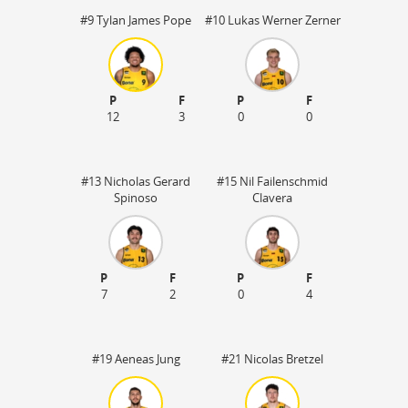
#9 Tylan James Pope
#10 Lukas Werner Zerner
P
F
P
F
12
3
0
0
#13 Nicholas Gerard
#15 Nil Failenschmid
Spinoso
Clavera
P
F
P
F
45
7
2
0
4
#19 Aeneas Jung
#21 Nicolas Bretzel