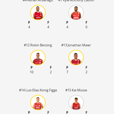
P
F
P
F
4
4
4
0
#12 Robin Benzing
#13 Jonathan Maier
P
F
P
F
10
2
7
2
#14 Luis Elias König Figge
#15 Kai Müsse
P
F
P
F