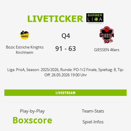
91
63
Bozic Estriche Knights
Q4
GIESSEN 46ers
Kirchheim
Q4
91
-
63
Bozic Estriche Knights
GIESSEN 46ers
Kirchheim
Liga: ProA, Season: 2025/2026, Runde: PO-1/2 Finale, Spieltag: 8, Tip-
Off: 26.05.2026 19:00 Uhr
Play-by-Play
Team-Stats
Boxscore
Spiel-Infos