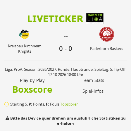
0
0
Kreisbau Kirchheim
--
Paderborn Baskets
Knights
--
Kreisbau Kirchheim
0
-
0
Paderborn Baskets
Knights
Liga: ProA, Season: 2026/2027, Runde: Hauptrunde, Spieltag: 5, Tip-Off:
17.10.2026 18:00 Uhr
Play-by-Play
Team-Stats
Boxscore
Spiel-Infos
Starting 5,
P:
Points,
F:
Fouls
Topscorer
Bitte das Device quer drehen um ausführliche Statistiken zu
erhalten
Sp