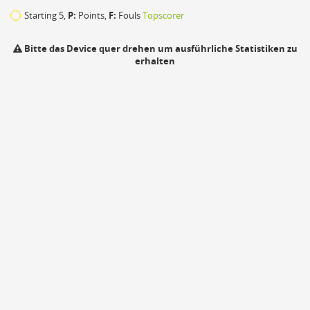
73
Starting 5,
P:
Points,
F:
Fouls
Topscorer
18
Bitte das Device quer drehen um ausführliche Statistiken zu
erhalten