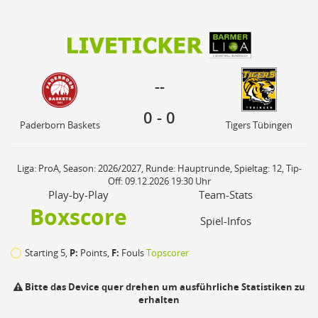
0
0
--
Paderborn Baskets
Tigers Tübingen
--
0
-
0
Paderborn Baskets
Tigers Tübingen
Liga: ProA, Season: 2026/2027, Runde: Hauptrunde, Spieltag: 12, Tip-
Off: 09.12.2026 19:30 Uhr
Play-by-Play
Team-Stats
Boxscore
Spiel-Infos
Starting 5,
P:
Points,
F:
Fouls
Topscorer
Bitte das Device quer drehen um ausführliche Statistiken zu
erhalten
Ph