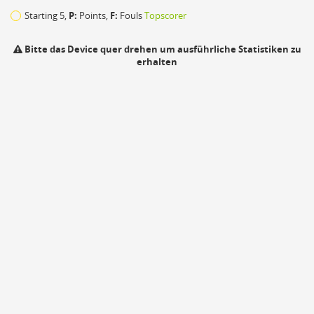
32
Starting 5,
P:
Points,
F:
Fouls
Topscorer
43
Bitte das Device quer drehen um ausführliche Statistiken zu
erhalten