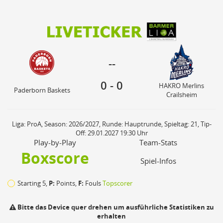
0
0
HAKRO Merlins
--
Paderborn Baskets
Crailsheim
--
0
-
0
HAKRO Merlins
Paderborn Baskets
Crailsheim
Liga: ProA, Season: 2026/2027, Runde: Hauptrunde, Spieltag: 21, Tip-
Off: 29.01.2027 19:30 Uhr
Play-by-Play
Team-Stats
Boxscore
Spiel-Infos
Starting 5,
P:
Points,
F:
Fouls
Topscorer
Bitte das Device quer drehen um ausführliche Statistiken zu
erhalten
Ph