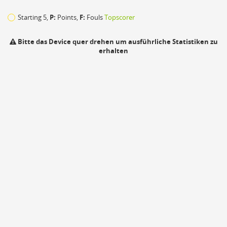
32
Starting 5,
P:
Points,
F:
Fouls
Topscorer
43
Bitte das Device quer drehen um ausführliche Statistiken zu
erhalten