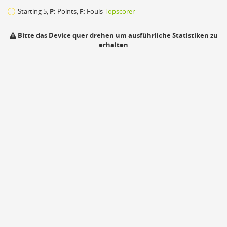
32
Starting 5,
P:
Points,
F:
Fouls
Topscorer
43
Bitte das Device quer drehen um ausführliche Statistiken zu
erhalten