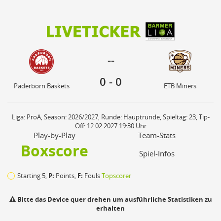
0
0
--
Paderborn Baskets
ETB Miners
--
0
-
0
Paderborn Baskets
ETB Miners
Liga: ProA, Season: 2026/2027, Runde: Hauptrunde, Spieltag: 23, Tip-
Off: 12.02.2027 19:30 Uhr
Play-by-Play
Team-Stats
Boxscore
Spiel-Infos
Starting 5,
P:
Points,
F:
Fouls
Topscorer
Bitte das Device quer drehen um ausführliche Statistiken zu
erhalten
Ph